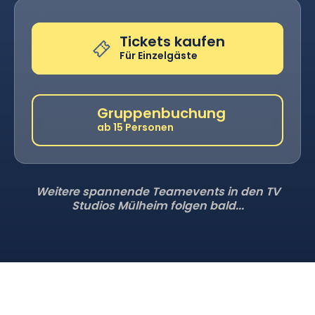
Für Einzelgäste
Tickets kaufen
Für Einzelgäste
Gruppenbuchung
ab 15 Personen
Gruppenbuchung
ab 15 Personen
Weitere spannende Teamevents in den TV
Studios Mülheim folgen bald...